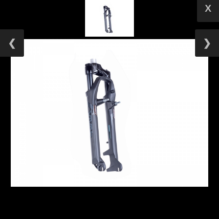
X
❮
❯