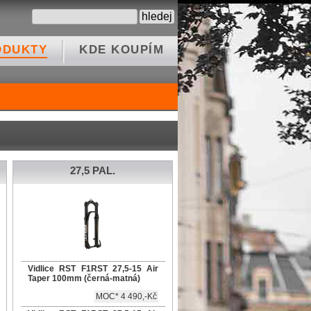
ODUKTY
KDE KOUPÍM
27,5 PAL.
Vidlice RST F1RST 27,5-15 Air
Taper 100mm (černá-matná)
MOC* 4 490,-Kč