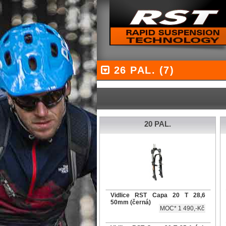
26 PAL. (7)
20 PAL.
Vidlice RST Capa 20 T 28,6
50mm (černá)
MOC* 1 490,-Kč