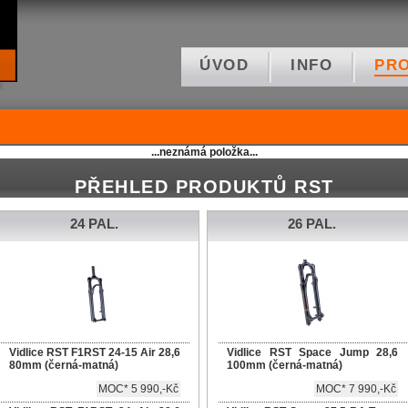
ÚVOD
INFO
PR
...neznámá položka...
PŘEHLED PRODUKTŮ RST
24 PAL.
26 PAL.
Vidlice RST F1RST 24-15 Air 28,6
Vidlice RST Space Jump 28,6
80mm (černá-matná)
100mm (černá-matná)
MOC* 5 990,-Kč
MOC* 7 990,-Kč