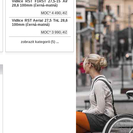
Vidlice RST F1RST 27,5-15 Air
28,6 100mm (černá-matná)
MOC* 4 490,-Kč
Vidlice RST Aerial 27,5 TnL 28,6
100mm (černá-matná)
MOC* 3 990,-Kč
zobrazit kategorii (5) ...