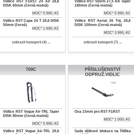
Vidlice RST F1RST 24 Air 28,6
Vidlice RST Storm 27,5 RA Taper
DISK 60mm (černá-matná)
180mm (černá-matná)
MOC* 5 990,-Kč
MOC* 5 990,-Kč
Vidlice RST Capa 24 T 28,6 DISK
Vidlice RST Aerial 26 TnL 28,6
50mm (černá)
DISK 100mm (černá-matná)
MOC* 1 690,-Kč
MOC* 3 990,-Kč
zobrazit kategorii (4) ...
zobrazit kategorii (7) ...
700C
PŘÍSLUŠENSTVÍ
ODPRUŽ.VIDLIC
Vidlice RST Vogue Air-TRL Taper
Osa 15mm pro RST F1RST
DISK 80mm (černá-matná)
MOC* 1 000,-Kč
MOC* 5 990,-Kč
Vidlice RST Vogue Air-TRL 28,6
Sada dálkové blokace na řídítka