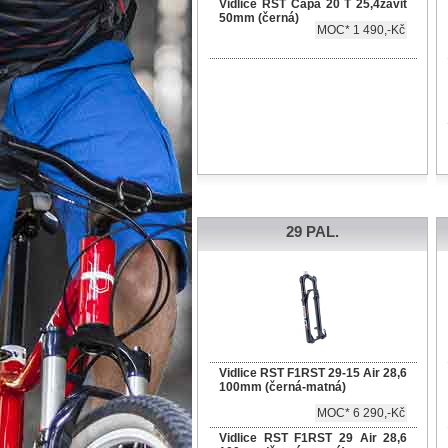
Vidlice RST Capa 20 T 25,4závit
50mm (černá)
MOC* 1 490,-Kč
29 PAL.
Vidlice RST F1RST 29-15 Air 28,6
100mm (černá-matná)
MOC* 6 290,-Kč
Vidlice RST F1RST 29 Air 28,6