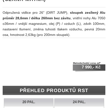
Odpružená vidlice pro 26" (DIRT JUMP),
sloupek zesílený Alu
průměr 28,6mm / délka 260mm bez závitu
, vnitřní nohy Alu 7050
o36mm / vnější magnesium, olej (P) / vzduch (L), zdvih 100mm,
nastavení tlumení, změna tuhosti tlakem vzduchu, pevná 20mm
osa, hmotnost 2,63kg (pro 200mm sloupek).
Maloobchodní cena od*
7 990,- Kč
PŘEHLED PRODUKTŮ RST
20 PAL.
24 PAL.