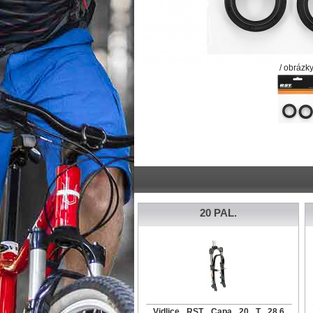
/ obrázky
20 PAL.
Vidlice RST Capa 20 T 28,6