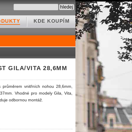
ODUKTY
KDE KOUPÍM
ST GILA/VITA 28,6MM
 s průměrem vnitřních nohou 28,6mm,
37mm. Vhodné pro modely Gila, Vita,
aduje odbornou montáž.