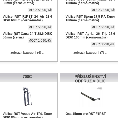
80mm (černá-matná)
100mm (černá-matná)
MOC* 5 990,-Kč
MOC* 7 990,-Kč
Vidlice RST F1RST 24 Air 28,6
Vidlice RST Storm 27,5 RA Taper
DISK 60mm (černá-matná)
180mm (černá-matná)
MOC* 5 990,-Kč
MOC* 5 990,-Kč
Vidlice RST Capa 24 T 28,6 DISK
Vidlice RST Aerial 26 TnL 28,6
50mm (černá)
DISK 100mm (černá-matná)
MOC* 1 690,-Kč
MOC* 3 990,-Kč
zobrazit kategorii (4) ...
zobrazit kategorii (7) ...
700C
PŘÍSLUŠENSTVÍ
ODPRUŽ.VIDLIC
Vidlice RST Vogue Air-TRL Taper
Osa 15mm pro RST F1RST
DISK 80mm (černá-matná)