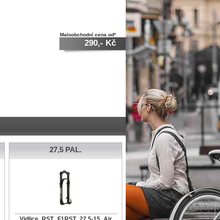
Maloobchodní cena od*
290,- Kč
27,5 PAL.
Vidlice RST F1RST 27,5-15 Air