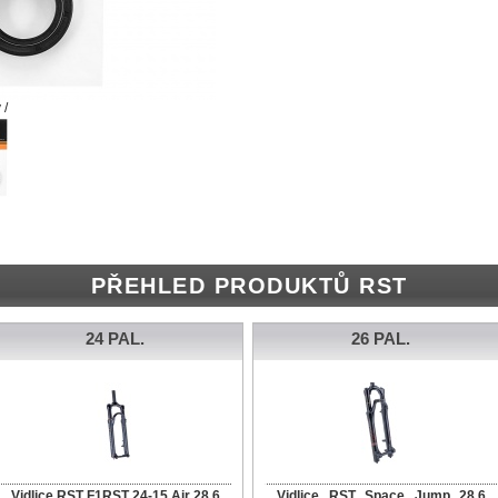
 /
PŘEHLED PRODUKTŮ RST
24 PAL.
26 PAL.
Vidlice RST F1RST 24-15 Air 28,6
Vidlice RST Space Jump 28,6