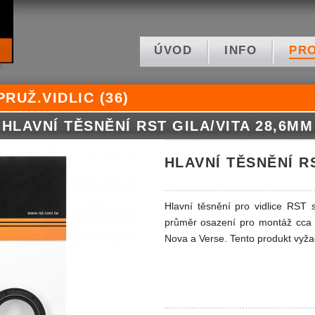
ÚVOD
INFO
PR
RUŽ.VIDLIC (36)
HLAVNÍ TĚSNĚNÍ RST GILA/VITA 28,6MM
HLAVNÍ TĚSNĚNÍ R
Hlavní těsnění pro vidlice RST
průměr osazení pro montáž cca 
Nova a Verse. Tento produkt vyž