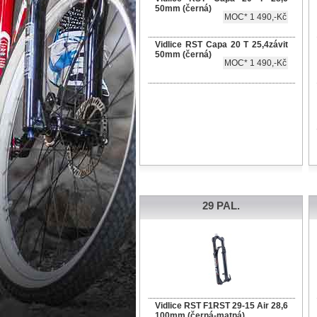
50mm (černá)
MOC* 1 490,-Kč
Vidlice RST Capa 20 T 25,4závit
50mm (černá)
MOC* 1 490,-Kč
29 PAL.
Vidlice RST F1RST 29-15 Air 28,6
100mm (černá-matná)